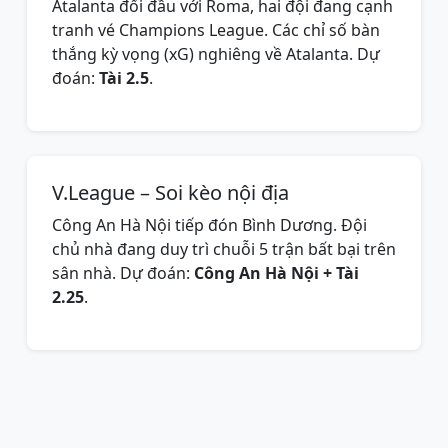
Atalanta đối đầu với Roma, hai đội đang cạnh
tranh vé Champions League. Các chỉ số bàn
thắng kỳ vọng (xG) nghiêng về Atalanta. Dự
đoán:
Tài 2.5
.
V.League – Soi kèo nội địa
Công An Hà Nội tiếp đón Bình Dương. Đội
chủ nhà đang duy trì chuỗi 5 trận bất bại trên
sân nhà. Dự đoán:
Công An Hà Nội + Tài
2.25
.